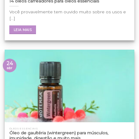
14 óleos carreadores para óleos essenciais
Você provavelmente tem ouvido muito sobre os usos e
[...]
LEIA MAIS
24
abr
ÓLEOS ESSENCIAIS
Óleo de gaultéria (wintergreen) para músculos,
imunidade, digestão e muito mais