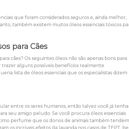
ciais que foram considerados seguros e, ainda melhor,
tanto, também existem muitos óleos essenciais tóxicos pa
os para Cães
 para cães? Os seguintes óleos não são apenas bons para
trazer alguns possíveis benefícios realmente
ena lista de óleos essenciais que os especialistas dizem
lar entre os seres humanos, então talvez você já tenha
para seu amigo peludo. Se você procura óleos essenciais
 ótimo perfume que os donos de animais também tendem
am os incríveis efeitos da lavanda nos casos de TEPT, b