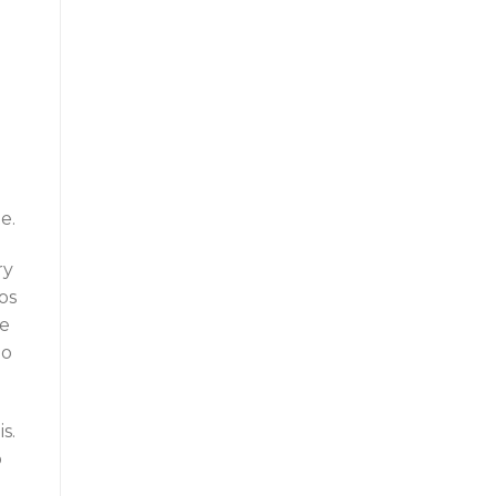
o
e.
ry
os
 e
io
s.
o