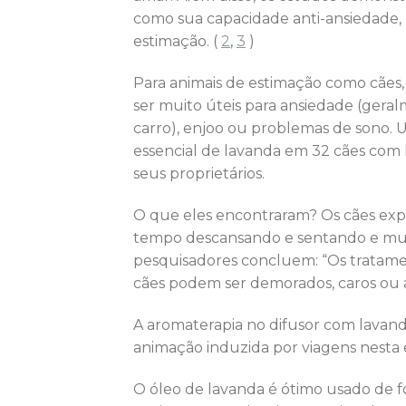
como sua capacidade anti-ansiedade, 
estimação. (
2
,
3
)
Para animais de estimação como cães,
ser muito úteis para ansiedade (geralm
carro), enjoo ou problemas de sono. U
essencial de lavanda em 32 cães com 
seus proprietários.
O que eles encontraram? Os cães exp
tempo descansando e sentando e mui
pesquisadores concluem: “Os tratamen
cães podem ser demorados, caros ou as
A aromaterapia no difusor com lavand
animação induzida por viagens nesta e
O óleo de lavanda é ótimo usado de f