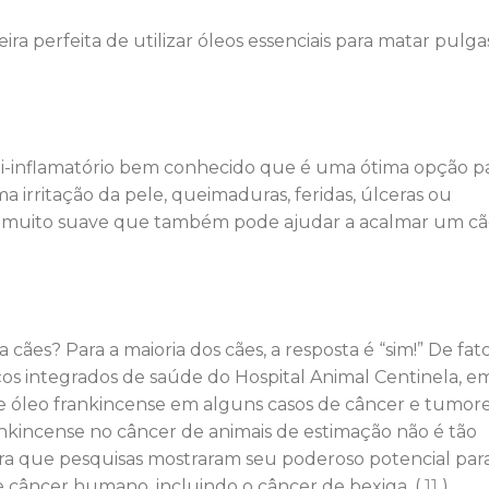
a perfeita de utilizar óleos essenciais para matar pulga
i-inflamatório bem conhecido que é uma ótima opção p
 irritação da pele, queimaduras, feridas, úlceras ou
al muito suave que também pode ajudar a acalmar um c
cães? Para a maioria dos cães, a resposta é “sim!” De fato
ços integrados de saúde do Hospital Animal Centinela, e
 de óleo frankincense em alguns casos de câncer e tumor
ankincense no câncer de animais de estimação não é tão
a que pesquisas mostraram seu poderoso potencial par
 câncer humano, incluindo o câncer de bexiga. (
11
)