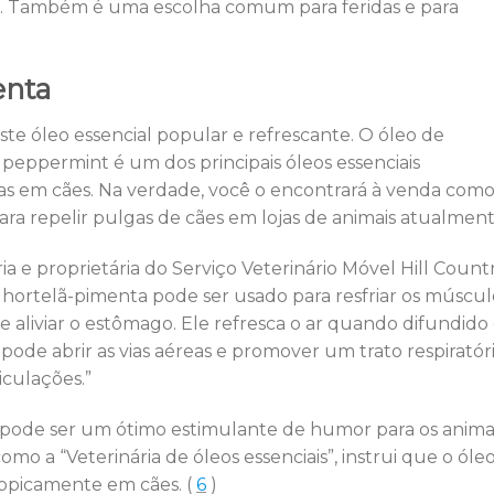
s. Também é uma escolha comum para feridas e para
enta
ste óleo essencial popular e refrescante. O óleo de
peppermint é um dos principais óleos essenciais
as em cães. Na verdade, você o encontrará à venda com
para repelir pulgas de cães em lojas de animais atualment
ia e proprietária do Serviço Veterinário Móvel Hill Count
e hortelã-pimenta pode ser usado para resfriar os múscul
​​e aliviar o estômago. Ele refresca o ar quando difundido
 pode abrir as vias aéreas e promover um trato respiratór
iculações.”
ode ser um ótimo estimulante de humor para os animai
o a “Veterinária de óleos essenciais”, instrui que o óle
opicamente em cães. (
6
)