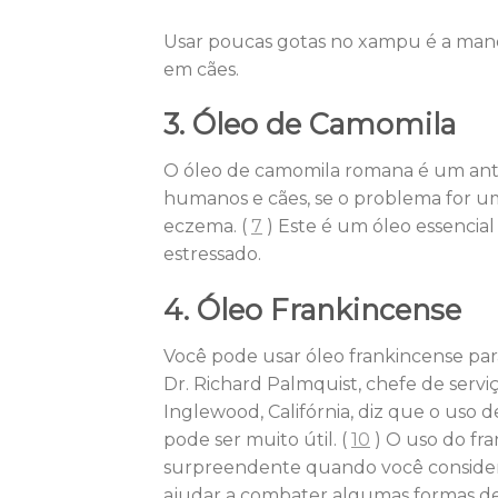
Usar poucas gotas no xampu é a maneir
em cães.
3. Óleo de Camomila
O óleo de camomila romana é um ant
humanos e cães, se o problema for uma
eczema. (
7
) Este é um óleo essenci
estressado.
4. Óleo Frankincense
Você pode usar óleo frankincense para 
Dr. Richard Palmquist, chefe de servi
Inglewood, Califórnia, diz que o uso
pode ser muito útil. (
10
) O uso do fr
surpreendente quando você consider
ajudar a combater algumas formas de