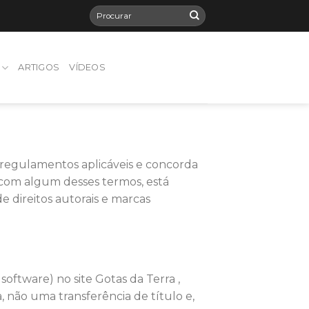
ARTIGOS
VÍDEOS
 regulamentos aplicáveis ​​e concorda
r com algum desses termos, está
de direitos autorais e marcas
oftware) no site Gotas da Terra ,
, não uma transferência de título e,