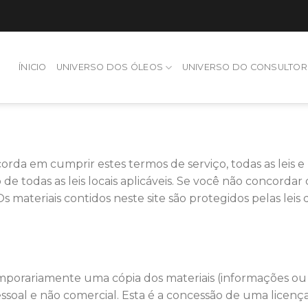
ÍNICIO
UNIVERSO DOS ÓLEOS
UNIVERSO DO CONSULTOR
corda em cumprir estes termos de serviço, todas as leis e
e todas as leis locais aplicáveis. Se você não concorda
Os materiais contidos neste site são protegidos pelas leis 
mporariamente uma cópia dos materiais (informações ou s
essoal e não comercial. Esta é a concessão de uma licença