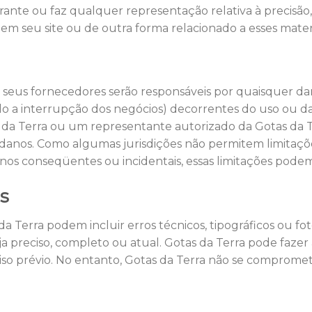
rante ou faz qualquer representação relativa à precisão, 
 em seu site ou de outra forma relacionado a esses materia
eus fornecedores serão responsáveis ​​por quaisquer dan
o a interrupção dos negócios) decorrentes do uso ou da
da Terra ou um representante autorizado da Gotas da Te
is danos. Como algumas jurisdições não permitem limitaçõe
nos conseqüentes ou incidentais, essas limitações podem 
is
 da Terra podem incluir erros técnicos, tipográficos ou fo
a preciso, completo ou atual. Gotas da Terra pode fazer
o prévio. No entanto, Gotas da Terra não se compromete 