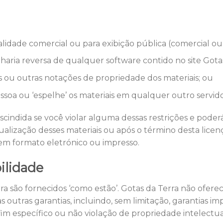
alidade comercial ou para exibição pública (comercial ou
aria reversa de qualquer software contido no site Gota
s ou outras notações de propriedade dos materiais; ou
pessoa ou ‘espelhe’ os materiais em qualquer outro servido
cindida se você violar alguma dessas restrições e poderá
alização desses materiais ou após o término desta licen
 em formato eletrónico ou impresso.
ilidade
ra são fornecidos ‘como estão’. Gotas da Terra não oferece
s outras garantias, incluindo, sem limitação, garantias im
m específico ou não violação de propriedade intelectual 