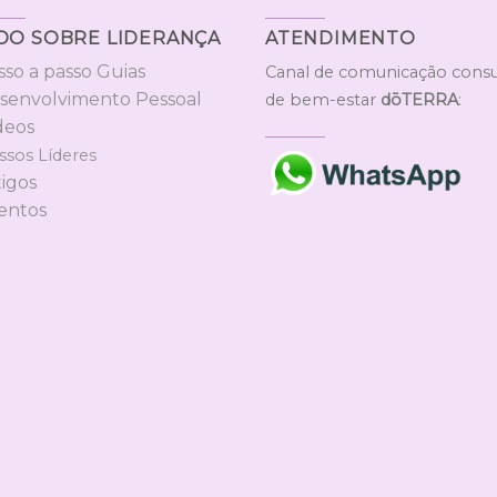
DO SOBRE LIDERANÇA
ATENDIMENTO
sso a passo Guias
Canal de comunicação consu
esenvolvimento Pessoal
de bem-estar
dōTERRA
:
deos
ssos Líderes
tigos
ventos