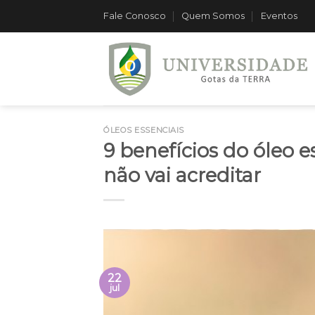
Skip
Fale Conosco
Quem Somos
Eventos
to
content
ÓLEOS ESSENCIAIS
9 benefícios do óleo 
não vai acreditar
22
jul