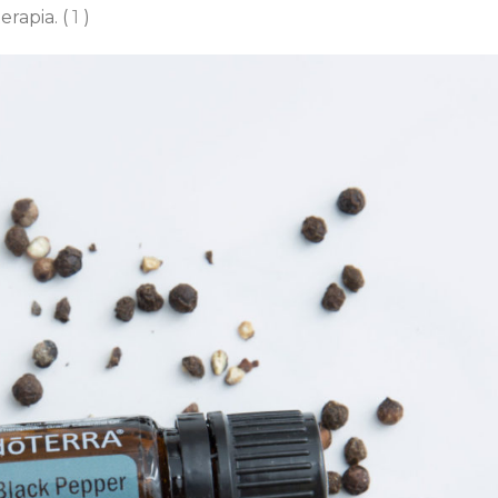
rapia. (
1
)