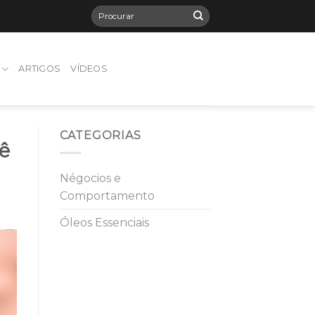
ARTIGOS
VÍDEOS
CATEGORIAS
cê
Négocios e
Comportamento
Óleos Essenciais