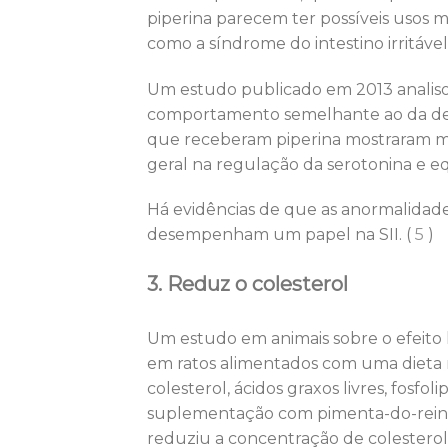
piperina parecem ter possíveis usos me
como a síndrome do intestino irritável (
Um estudo publicado em 2013 analiso
comportamento semelhante ao da dep
que receberam piperina mostraram 
geral na regulação da serotonina e eq
Há evidências de que as anormalidades
desempenham um papel na SII. (
5
)
3. Reduz o colesterol
Um estudo em animais sobre o efeito 
em ratos alimentados com uma dieta 
colesterol, ácidos graxos livres, fosfo
suplementação com pimenta-do-rein
reduziu a concentração de colesterol