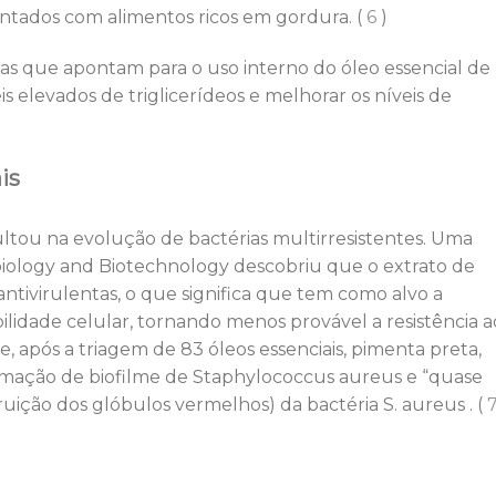
entados com alimentos ricos em gordura. (
6
)
as que apontam para o uso interno do óleo essencial de
s elevados de triglicerídeos e melhorar os níveis de
is
ultou na evolução de bactérias multirresistentes. Uma
biology and Biotechnology descobriu que o extrato de
tivirulentas, o que significa que tem como alvo a
bilidade celular, tornando menos provável a resistência a
após a triagem de 83 óleos essenciais, pimenta preta,
ormação de biofilme de Staphylococcus aureus e “quase
ruição dos glóbulos vermelhos) da bactéria S. aureus . (