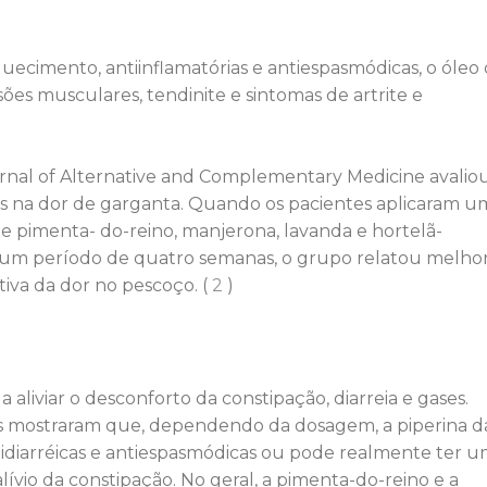
uecimento, antiinflamatórias e antiespasmódicas, o óleo
es musculares, tendinite e sintomas de artrite e
nal of Alternative and Complementary Medicine avaliou
cos na dor de garganta. Quando os pacientes aplicaram u
e pimenta- do-reino, manjerona, lavanda e hortelã-
 um período de quatro semanas, o grupo relatou melho
ativa da dor no pescoço. (
2
)
aliviar o desconforto da constipação, diarreia e gases.
mais mostraram que, dependendo da dosagem, a piperina d
tidiarréicas e antiespasmódicas ou pode realmente ter 
alívio da constipação. No geral, a pimenta-do-reino e a