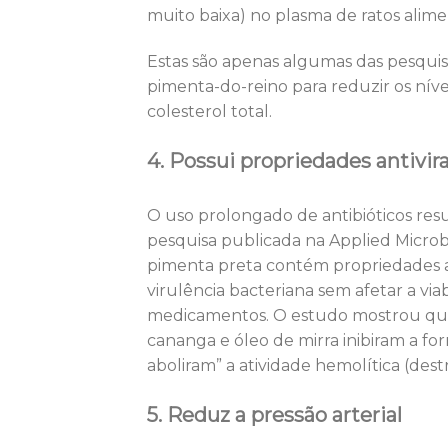
muito baixa) no plasma de ratos alim
Estas são apenas algumas das pesquis
pimenta-do-reino para reduzir os nívei
colesterol total.
4. Possui propriedades antivira
O uso prolongado de antibióticos res
pesquisa publicada na Applied Micro
pimenta preta contém propriedades an
virulência bacteriana sem afetar a via
medicamentos. O estudo mostrou que, 
cananga e óleo de mirra inibiram a f
aboliram” a atividade hemolítica (dest
5. Reduz a pressão arterial