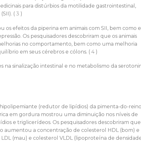
dicinais para distúrbios da motilidade gastrointestinal,
SII). (
3
)
u os efeitos da piperina em animais com SII, bem como 
ressão. Os pesquisadores descobriram que os animais
melhorias no comportamento, bem como uma melhoria
uilíbrio em seus cérebros e cólons. (
4
)
 na sinalização intestinal e no metabolismo da serotoni
hipolipemiante (redutor de lipídios) da pimenta-do-rein
rica em gordura mostrou uma diminuição nos níveis de
lipídios e triglicerídeos. Os pesquisadores descobriram que
o aumentou a concentração de colesterol HDL (bom) e
 LDL (mau) e colesterol VLDL (lipoproteína de densidad