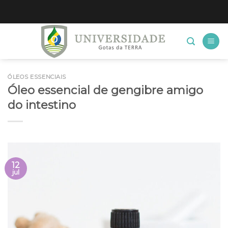
Skip
to
content
ÓLEOS ESSENCIAIS
Óleo essencial de gengibre amigo
do intestino
12
jul