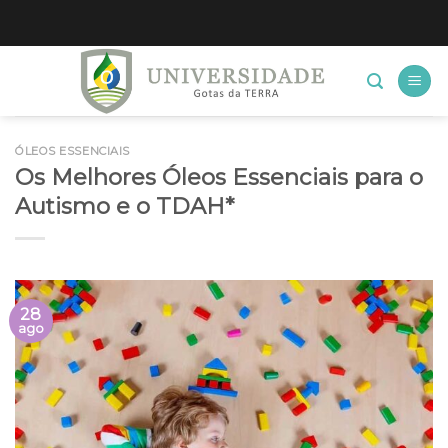
Skip
to
content
ÓLEOS ESSENCIAIS
Os Melhores Óleos Essenciais para o
Autismo e o TDAH*
28
ago