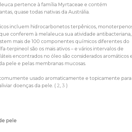
aleuca pertence à família Myrtaceae e contém
tas, quase todas nativas da Austrália.
ímicos incluem hidrocarbonetos terpênicos, monoterpeno
que conferem à melaleuca sua atividade antibacteriana,
existem mais de 100 componentes químicos diferentes do
a-terpineol são os mais ativos – e vários intervalos de
áteis encontrados no óleo são considerados aromáticos 
s da pele e pelas membranas mucosas.
 é comumente usado aromaticamente e topicamente para
iviar doenças da pele. (
2
,
3
)
de pele