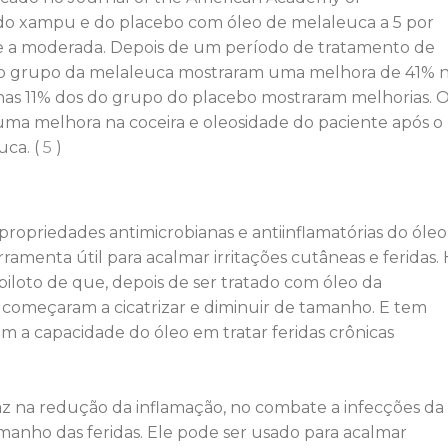
 do xampu e do placebo com óleo de melaleuca a 5 por
e a moderada. Depois de um período de tratamento de
 do grupo da melaleuca mostraram uma melhora de 41% 
as 11% dos do grupo do placebo mostraram melhorias. 
ma melhora na coceira e oleosidade do paciente após o
ca. (
5
)
 propriedades antimicrobianas e antiinflamatórias do óleo
menta útil para acalmar irritações cutâneas e feridas.
iloto de que, depois de ser tratado com óleo da
s começaram a cicatrizar e diminuir de tamanho. E tem
 a capacidade do óleo em tratar feridas crônicas
az na redução da inflamação, no combate a infecções da
manho das feridas. Ele pode ser usado para acalmar