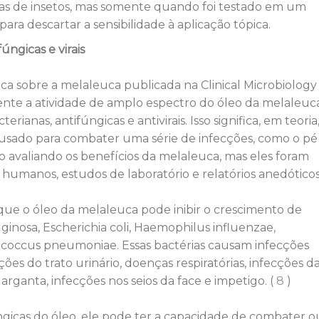
adas de insetos, mas somente quando foi testado em um
ra descartar a sensibilidade à aplicação tópica.
úngicas e virais
ca sobre a melaleuca publicada na Clinical Microbiology
nte a atividade de amplo espectro do óleo da melaleuc
rianas, antifúngicas e antivirais. Isso significa, em teoria
usado para combater uma série de infecções, como o pé
ão avaliando os benefícios da melaleuca, mas eles foram
umanos, estudos de laboratório e relatórios anedóticos
que o óleo da melaleuca pode inibir o crescimento de
nosa, Escherichia coli, Haemophilus influenzae,
coccus pneumoniae. Essas bactérias causam infecções
ões do trato urinário, doenças respiratórias, infecções d
rganta, infecções nos seios da face e impetigo. (
8
)
ngicas do óleo, ele pode ter a capacidade de combater o