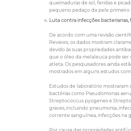
queimaduras de sol, feridas e pic
pequeno pedaço da pele primeiro pa
Luta contra infecções bacterianas, f
De acordo com uma revisão científi
Reviews, os dados mostram clarame
devido às suas propriedades antibacte
que o óleo da melaleuca pode ser 
atleta. Os pesquisadores ainda est
mostrados em alguns estudos com h
Estudos de laboratório mostraram 
bactérias como Pseudomonas aerugi
Streptococcus pyogenes e Strepto
graves, incluindo pneumonia, infecç
corrente sanguínea, infecções na ga
Por causa das propriedades antifú