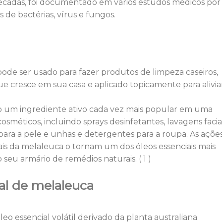
décadas, foi documentado em vários estudos médicos por
de bactérias, vírus e fungos.
pode ser usado para fazer produtos de limpeza caseiros,
e cresce em sua casa e aplicado topicamente para alivia
o um ingrediente ativo cada vez mais popular em uma
sméticos, incluindo sprays desinfetantes, lavagens faciai
ra a pele e unhas e detergentes para a roupa. As açõe
rais da melaleuca o tornam um dos óleos essenciais mais
 seu armário de remédios naturais.
( 1 )
al de melaleuca
eo essencial volátil derivado da planta australiana