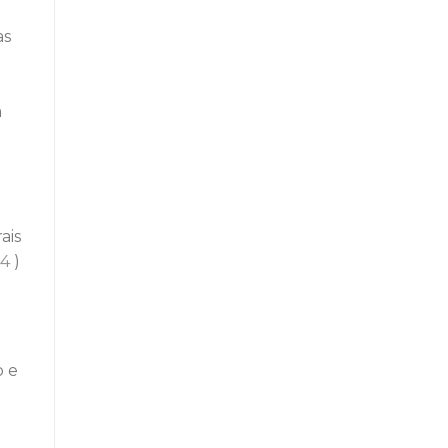
as
a
ais
4
)
o e