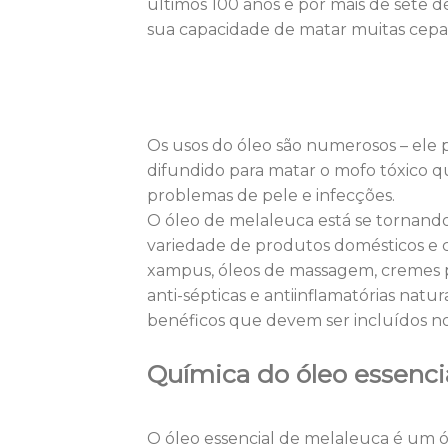
últimos 100 anos e por mais de sete 
sua capacidade de matar muitas cepas 
Os usos do óleo são numerosos – ele 
difundido para matar o mofo tóxico qu
problemas de pele e infecções.
O óleo de melaleuca está se tornand
variedade de produtos domésticos e co
xampus, óleos de massagem, cremes pa
anti-sépticas e antiinflamatórias natu
benéficos que devem ser incluídos no
Química do óleo essenci
O óleo essencial de melaleuca é um ól