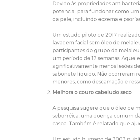
Devido às propriedades antibacteri
potencial para funcionar como um 
da pele, incluindo eczema e psorías
Um estudo piloto de 2017 realizad
lavagem facial sem óleo de melale
participantes do grupo da melaleuc
um período de 12 semanas. Aquel
significativamente menos lesões 
sabonete líquido. Não ocorreram re
menores, como descamação e resse
Melhora o couro cabeludo seco
A pesquisa sugere que o óleo de m
seborréica, uma doença comum da
caspa. Também é relatado que ajuda
Um estudo humano de 2002 public