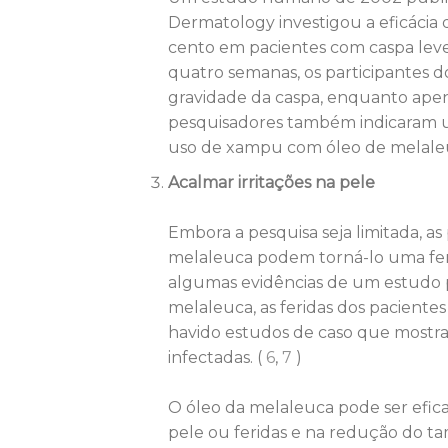
Dermatology investigou a eficácia
cento em pacientes com caspa lev
quatro semanas, os participantes
gravidade da caspa, enquanto apen
pesquisadores também indicaram u
uso de xampu com óleo de melaleu
Acalmar irritações na pele
Embora a pesquisa seja limitada, as
melaleuca podem torná-lo uma ferra
algumas evidências de um estudo p
melaleuca, as feridas dos paciente
havido estudos de caso que mostram
infectadas. (
6
,
7
)
O óleo da melaleuca pode ser efic
pele ou feridas e na redução do ta