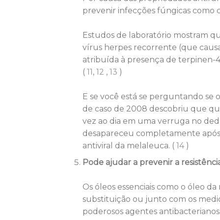
prevenir infecções fúngicas como c
Estudos de laboratório mostram q
vírus herpes recorrente (que causa h
atribuída à presença de terpinen-4
(
11
,
12
,
13
)
E se você está se perguntando se o
de caso de 2008 descobriu que qu
vez ao dia em uma verruga no dedo
desapareceu completamente após 12
antiviral da melaleuca. (
14
)
Pode ajudar a prevenir a resistência
Os óleos essenciais como o óleo da
substituição ou junto com os me
poderosos agentes antibacterianos,