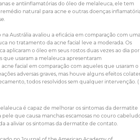
anas e antiinflamatórias do óleo de melaleuca, ele tem
remédio natural para acne e outras doenças inflamatóri
e.
o na Austrália avaliou a eficácia em comparação com um
uca no tratamento da acne facial leve a moderada. Os
a aplicaram o óleo em seus rostos duas vezes ao dia por
es que usaram a melaleuca apresentaram
de acne facial em comparação com aqueles que usaram o
ações adversas graves, mas houve alguns efeitos colater
camento, todos resolvidos sem qualquer intervenção. (
elaleuca é capaz de melhorar os sintomas da dermatite
 pele que causa manchas escamosas no couro cabelud
 a aliviar os sintomas da dermatite de contato.
ado no Journal of the American Academy of