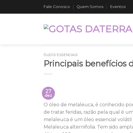
Skip
Fale Conosco
Quem Somos
Eventos
to
content
ÓLEOS ESSENCIAIS
Principais benefícios 
27
dez
O óleo de melaleuca, é conhecido por
de tratar feridas, razão pela qual é um
melaleuca é um óleo essencial volátil
Melaleuca alternifolia. Tem sido amp