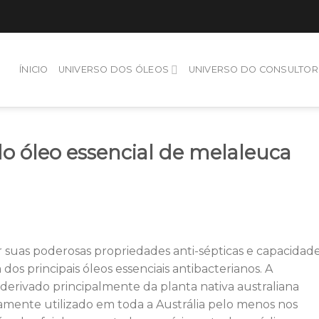
ÍNICIO
UNIVERSO DOS ÓLEOS
UNIVERSO DO CONSULTOR
do óleo essencial de melaleuca
 suas poderosas propriedades anti-sépticas e capacidad
 dos principais óleos essenciais antibacterianos. A
 derivado principalmente da planta nativa australiana
lamente utilizado em toda a Austrália pelo menos nos