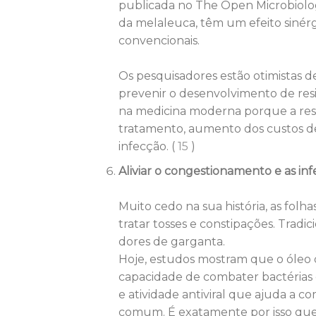
publicada no The Open Microbiology
da melaleuca, têm um efeito sinér
convencionais.
Os pesquisadores estão otimistas de
prevenir o desenvolvimento de resi
na medicina moderna porque a resis
tratamento, aumento dos custos d
infecção. (
15
)
Aliviar o congestionamento e as inf
Muito cedo na sua história, as fol
tratar tosses e constipações. Trad
dores de garganta.
Hoje, estudos mostram que o óleo 
capacidade de combater bactérias qu
e atividade antiviral que ajuda a 
comum. É exatamente por isso que a