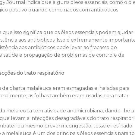
 Journal indica que alguns óleos essenciais, como o ól
gico positivo quando combinados com antibióticos
 que isso significa que os óleos essenciais podem ajudar 
stência aos antibióticos. Isso é extremamente important
tência aos antibióticos pode levar ao fracasso do
e saúde e propagação de problemas de controle de
ecções do trato respiratório
has da planta malaleuca eram esmagadas e inaladas para
icionalmente, as folhas também eram usadas para tratar
da melaleuca tem atividade antimicrobiana, dando-lhe a
e levam a infecções desagradáveis ​​do trato respiratóri
combater ou mesmo prevenir congestão, tosse e resfriado
 melaleuca é um dos principais óleos essenciais para to