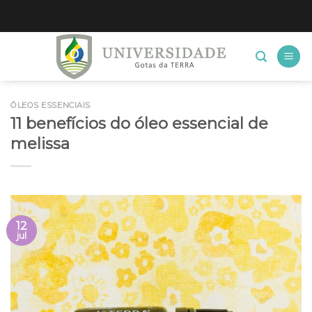
Skip
to
content
ÓLEOS ESSENCIAIS
11 benefícios do óleo essencial de
melissa
12
jul