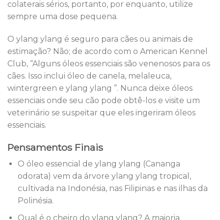
colaterais sérios, portanto, por enquanto, utilize
sempre uma dose pequena.
O ylang ylang é seguro para cães ou animais de
estimação? Não; de acordo com o American Kennel
Club, “Alguns óleos essenciais são venenosos para os
cães. Isso inclui óleo de canela, melaleuca,
wintergreen e ylang ylang ”. Nunca deixe óleos
essenciais onde seu cão pode obtê-los e visite um
veterinário se suspeitar que eles ingeriram óleos
essenciais.
Pensamentos Finais
O óleo essencial de ylang ylang (Cananga
odorata) vem da árvore ylang ylang tropical,
cultivada na Indonésia, nas Filipinas e nas ilhas da
Polinésia.
Qual é o cheiro do ylang ylang? A maioria