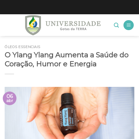
Skip
to
content
ÓLEOS ESSENCIAIS
O Ylang Ylang Aumenta a Saúde do
Coração, Humor e Energia
06
abr