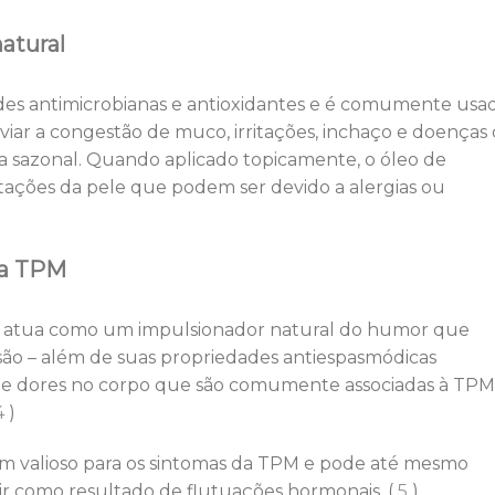
atural
es antimicrobianas e antioxidantes e é comumente usa
iviar a congestão de muco, irritações, inchaço e doenças
ia sazonal. Quando aplicado topicamente, o óleo de
ritações da pele que podem ser devido a alergias ou
 da TPM
a atua como um impulsionador natural do humor que
são – além de suas propriedades antiespasmódicas
is e dores no corpo que são comumente associadas à TPM
4
)
am valioso para os sintomas da TPM e pode até mesmo
ir como resultado de flutuações hormonais. (
5
)