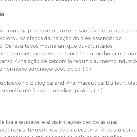
ia
omila romana promovem um sono saudável e combatem 
plorou os efeitos da inalação do óleo essencial de
 Os resultados mostraram que os voluntários
lma, demonstrando seu potencial para melhorar o sono 
canso. A inalação de camomila reduz o aumento induzid
de hormônio adrenocorticotrópico. (
6
)
licado no Biological and Pharmaceutical Bulletin, óle
a semelhante à dos benzodiazepínicos. (
7
)
sa e saudável e alivia irritações devido às suas
acterianas. Tem sido usado para eczema, feridas, úlceras,