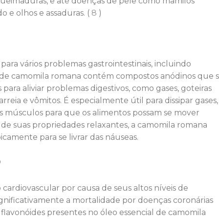
 queimaduras, e até doenças de pele como mamilos
o e olhos e assaduras. (
8
)
ara vários problemas gastrointestinais, incluindo
ial de camomila romana contém compostos anódinos que 
para aliviar problemas digestivos, como gases, goteiras
diarreia e vômitos. É especialmente útil para dissipar gases,
s músculos para que os alimentos possam se mover
sa de suas propriedades relaxantes, a camomila romana
camente para se livrar das náuseas.
o
ardiovascular por causa de seus altos níveis de
ignificativamente a mortalidade por doenças coronárias
 flavonóides presentes no óleo essencial de camomila