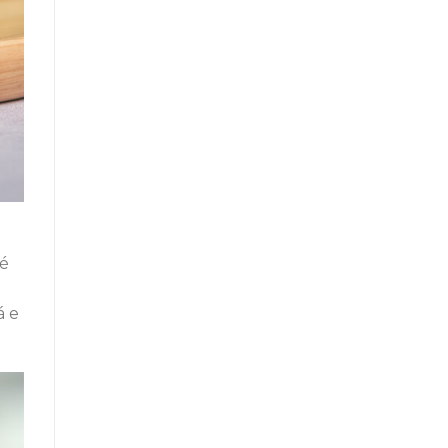
 é
á e