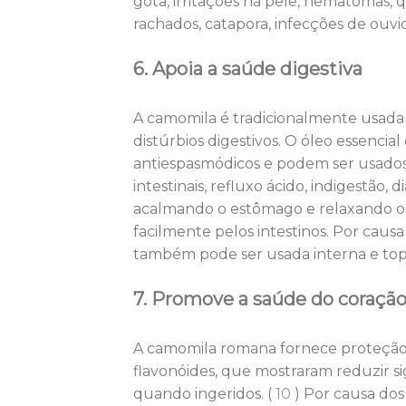
gota, irritações na pele, hematomas,
rachados, catapora, infecções de ouvid
6. Apoia a saúde digestiva
A camomila é tradicionalmente usada p
distúrbios digestivos. O óleo essenc
antiespasmódicos e podem ser usados ​​
intestinais, refluxo ácido, indigestão, 
acalmando o estômago e relaxando o
facilmente pelos intestinos. Por cau
também pode ser usada interna e topi
7. Promove a saúde do coraçã
A camomila romana fornece proteção c
flavonóides, que mostraram reduzir s
quando ingeridos. (
10
) Por causa dos